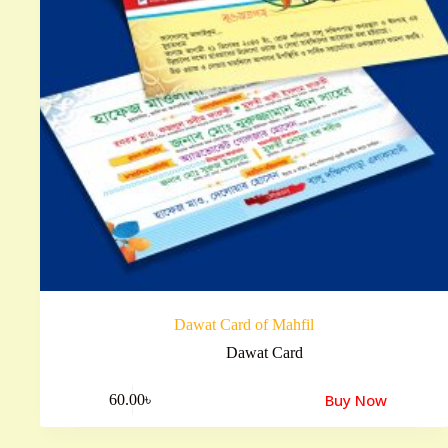
Dawat Card of Mahfil
Dawat Card
Buy Now
60.00
৳