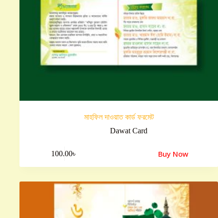
মাহফিল দাওয়াত কার্ড ফরমেট
Dawat Card
Buy Now
100.00
৳