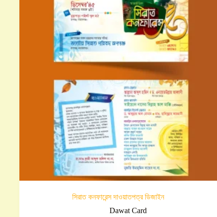
সিরাত কনফারেন্স দাওয়াতপত্র ডিজাইন
Dawat Card