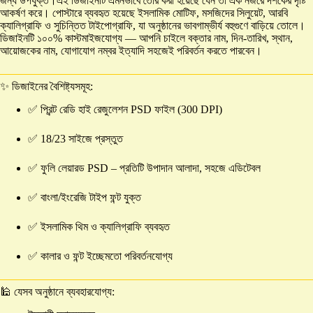
জন্য উপযুক্ত।এই ডিজাইনটি এমনভাবে তৈরি করা হয়েছে যেন তা এক নজরে দর্শকের দৃষ্টি
আকর্ষণ করে। পোস্টারে ব্যবহৃত হয়েছে ইসলামিক মোটিফ, মসজিদের সিলুয়েট, আরবি
ক্যালিগ্রাফি ও সুচিন্তিত টাইপোগ্রাফি, যা অনুষ্ঠানের ভাবগাম্ভীর্য বহুগুণে বাড়িয়ে তোলে।
ডিজাইনটি ১০০% কাস্টমাইজযোগ্য — আপনি চাইলে বক্তার নাম, দিন-তারিখ, স্থান,
আয়োজকের নাম, যোগাযোগ নম্বর ইত্যাদি সহজেই পরিবর্তন করতে পারবেন।
✨ ডিজাইনের বৈশিষ্ট্যসমূহ:
✅ প্রিন্ট রেডি হাই রেজুলেশন PSD ফাইল (300 DPI)
✅ 18/23 সাইজে প্রস্তুত
✅ ফুলি লেয়ারড PSD – প্রতিটি উপাদান আলাদা, সহজে এডিটেবল
✅ বাংলা/ইংরেজি টাইপ ফন্ট যুক্ত
✅ ইসলামিক থিম ও ক্যালিগ্রাফি ব্যবহৃত
✅ কালার ও ফন্ট ইচ্ছেমতো পরিবর্তনযোগ্য
🕌 যেসব অনুষ্ঠানে ব্যবহারযোগ্য: