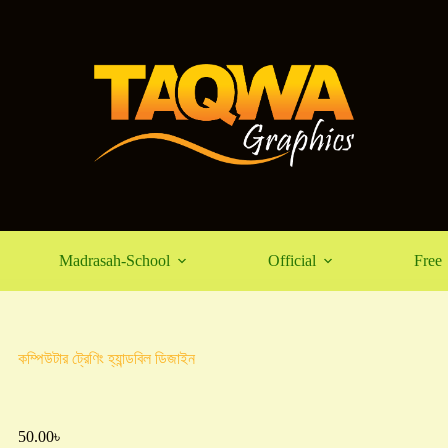
Madrasah-School
Official
Free
কম্পিউটার ট্রেণিং হ্যান্ডবিল ডিজাইন
50.00
৳