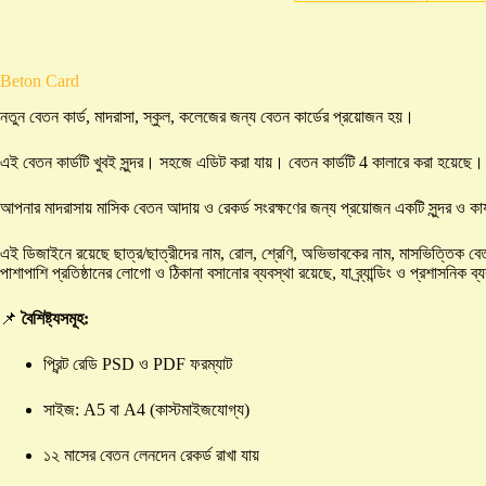
Beton Card
নতুন বেতন কার্ড, মাদরাসা, স্কুল, কলেজের জন্য বেতন কার্ডের প্রয়োজন হয়।
এই বেতন কার্ডটি খুবই সুন্দর। সহজে এডিট করা যায়। বেতন কার্ডটি 4 কালারে করা হয়েছে।
আপনার মাদরাসায় মাসিক বেতন আদায় ও রেকর্ড সংরক্ষণের জন্য প্রয়োজন একটি সুন্দর ও কা
এই ডিজাইনে রয়েছে ছাত্র/ছাত্রীদের নাম, রোল, শ্রেণি, অভিভাবকের নাম, মাসভিত্তিক বেত
পাশাপাশি প্রতিষ্ঠানের লোগো ও ঠিকানা বসানোর ব্যবস্থা রয়েছে, যা ব্র্যান্ডিং ও প্রশাসনিক 
📌
বৈশিষ্ট্যসমূহ:
প্রিন্ট রেডি PSD ও PDF ফরম্যাট
সাইজ: A5 বা A4 (কাস্টমাইজযোগ্য)
১২ মাসের বেতন লেনদেন রেকর্ড রাখা যায়