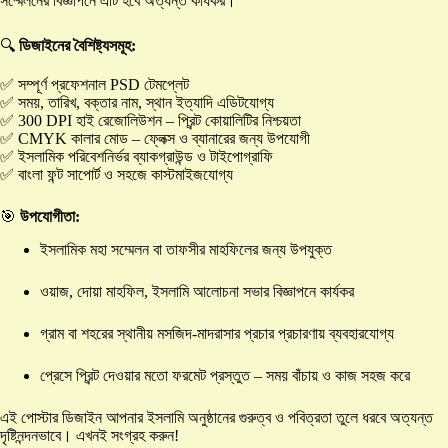
সম্মেলনের বিজ্ঞাপনে এটি হবে অত্যন্ত কার্যকর।
🔍
ডিজাইনের বৈশিষ্ট্যসমূহ:
✅ সম্পূর্ণ প্রফেশনাল PSD টেমপ্লেট
✅ সময়, তারিখ, বক্তার নাম, স্থান ইত্যাদি এডিটযোগ্য
✅ 300 DPI হাই রেজোলিউশন – প্রিন্ট কোয়ালিটির নিশ্চয়তা
✅ CMYK কালার মোড – ফ্লেক্স ও ব্যানারের জন্য উপযোগী
✅ ইসলামিক পরিবেশনির্ভর ব্যাকগ্রাউন্ড ও টাইপোগ্রাফি
✅ বাংলা ফন্ট সাপোর্ট ও সহজে কাস্টমাইজযোগ্য
🎯
উপযোগীতা:
ইসলামিক মহা সম্মেলন বা তাফসীর মাহফিলের জন্য উপযুক্ত
ওয়াজ, দোয়া মাহফিল, ইসলামি আলোচনা সভার বিজ্ঞাপনে কার্যকর
গ্রাম বা শহরের স্থানীয় মসজিদ-মাদরাসার প্রচার প্রচারণায় ব্যবহারযোগ্য
প্রেসে প্রিন্ট দেওয়ার মতো ফরমেট প্রস্তুত – সময় বাঁচায় ও কাজ সহজ করে
এই পোস্টার ডিজাইন আপনার ইসলামি অনুষ্ঠানের গুরুত্ব ও পবিত্রতা তুলে ধরবে অত্যন্ত
দৃষ্টিনন্দনভাবে। এখনই সংগ্রহ করুন!