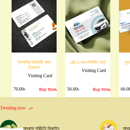
ইসলামিক ভিজিটিং কার্ড
রেন্ট-এ-কার ভিজিটিং কার্ড
মুহ
ডিজাইন
Visiting Card
Visiting Card
Buy Now
Buy Now
70.00
৳
50.00
৳
60.0
Trending now
মাদরাসা পরিচিতি ডিজাইন
মাদর