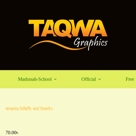
Madrasah-School
Official
Free
মাদরাসার ভিজিটিং কার্ড ডিজাইন
70.00
৳