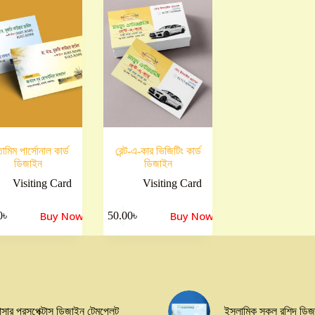
তামিম পার্সোনাল কার্ড
রেন্ট-এ-কার ভিজিটিং কার্ড
ডিজাইন
ডিজাইন
Visiting Card
Visiting Card
Buy Now
Buy Now
0
৳
50.00
৳
াসার প্রসপেক্টাস ডিজাইন টেমপ্লেট
ইসলামিক স্কুল রশিদ ডি