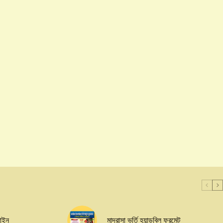
জাইন
মাদরাসা ভর্তি হ্যান্ডবিল ফরমেট