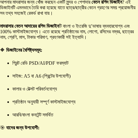
আপনার মাদরাসার জন্য খোঁজ করছেন একটি সুন্দর ও পেশাদার
বেতন রশিদ ডিজাইন
? এই
ডিজাইনটি এমনভাবে তৈরি করা হয়েছে যাতে ছাত্র/ছাত্রীর বেতন গ্রহণের সময় প্রয়োজনীয়
সব তথ্য সহজেই রেকর্ড রাখা যায়।
মাদরাসার বেতন আদায়ের রশিদ ডিজাইন
টি বাংলা ও ইংরেজি দু’ভাষায় ব্যবহারযোগ্য এবং
100% কাস্টমাইজযোগ্য। এতে রয়েছে প্রতিষ্ঠানের নাম, লোগো, রসিদের নম্বর, ছাত্রের
নাম, শ্রেণি, মাস, টাকার পরিমাণ, গ্রহণকারী সই ইত্যাদি।
🔶
ডিজাইনের বৈশিষ্ট্যসমূহ:
প্রিন্ট রেডি PSD/AI/PDF ফরম্যাট
সাইজ: A5 বা A6 (প্রিন্টের উপযোগী)
কালার ও টেক্সট পরিবর্তনযোগ্য
প্রতিষ্ঠান অনুযায়ী সম্পূর্ণ কাস্টমাইজযোগ্য
আরবি/বাংলা কনটেন্ট সমর্থিত
🎯
যাদের জন্য উপযোগী: