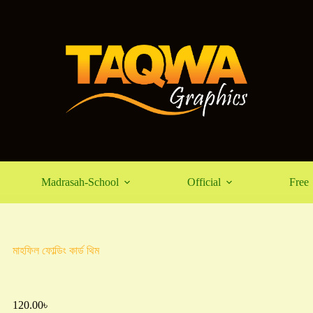
Madrasah-School
Official
Free
মাহফিল ফোল্ডিং কার্ড থিম
120.00
৳