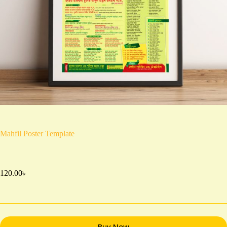
Mahfil Poster Template
120.00
৳
Buy Now